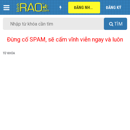
ĐĂNG NHẬP
ĐĂNG KÝ
TÌM
Đừng cố SPAM, sẽ cấm vĩnh viễn ngay và luôn
TỪ KHÓA