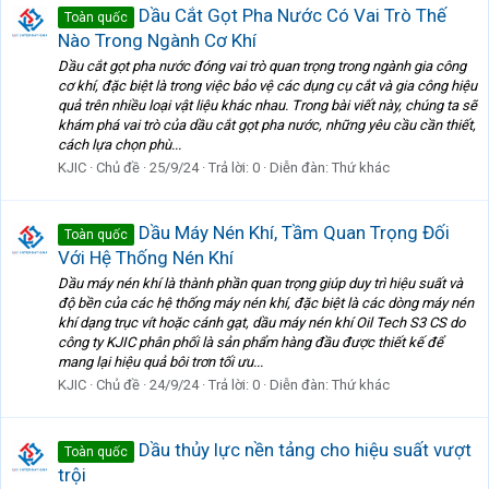
Dầu Cắt Gọt Pha Nước Có Vai Trò Thế
Toàn quốc
Nào Trong Ngành Cơ Khí
Dầu cắt gọt pha nước đóng vai trò quan trọng trong ngành gia công
cơ khí, đặc biệt là trong việc bảo vệ các dụng cụ cắt và gia công hiệu
quả trên nhiều loại vật liệu khác nhau. Trong bài viết này, chúng ta sẽ
khám phá vai trò của dầu cắt gọt pha nước, những yêu cầu cần thiết,
cách lựa chọn phù...
KJIC
Chủ đề
25/9/24
Trả lời: 0
Diễn đàn:
Thứ khác
Dầu Máy Nén Khí, Tầm Quan Trọng Đối
Toàn quốc
Với Hệ Thống Nén Khí
Dầu máy nén khí là thành phần quan trọng giúp duy trì hiệu suất và
độ bền của các hệ thống máy nén khí, đặc biệt là các dòng máy nén
khí dạng trục vít hoặc cánh gạt, dầu máy nén khí Oil Tech S3 CS do
công ty KJIC phân phối là sản phẩm hàng đầu được thiết kế để
mang lại hiệu quả bôi trơn tối ưu...
KJIC
Chủ đề
24/9/24
Trả lời: 0
Diễn đàn:
Thứ khác
Dầu thủy lực nền tảng cho hiệu suất vượt
Toàn quốc
trội