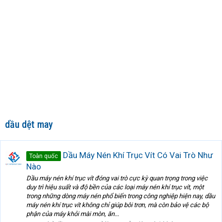
dầu dệt may
Dầu Máy Nén Khí Trục Vít Có Vai Trò Như
Toàn quốc
Nào
Dầu máy nén khí trục vít đóng vai trò cực kỳ quan trọng trong việc
duy trì hiệu suất và độ bền của các loại máy nén khí trục vít, một
trong những dòng máy nén phổ biến trong công nghiệp hiện nay, dầu
máy nén khí trục vít không chỉ giúp bôi trơn, mà còn bảo vệ các bộ
phận của máy khỏi mài mòn, ăn...