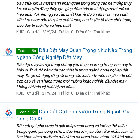
Dầu thủy lực là một thành phần quan trọng trong các hệ thống thủy
lực và truyền động thủy lực, giúp đảm bảo hoạt động mượt mà và
hiệu quả. Với những yêu cầu khắt khe về độ ổn định và hiệu suất,
việc lựa chọn dầu thủy lực chất lượng cao là yếu tố then chốt trong
việc duy trì tuổi thọ và hiệu suất...
KJIC
Chủ đề
23/9/24
Trả lời: 0
Diễn đàn:
Thứ khác
Dầu Dệt May Quan Trọng Như Nào Trong
Toàn quốc
Ngành Công Nghiệp Dệt May
Dầu dệt may là một trong những yếu tố quan trọng trong việc duy trì
hiệu suất và độ bền của các thiết bị trong ngành công nghiệp dệt
may. Được sử dụng rộng rãi trong các loại máy móc có yêu cầu bôi
trơn cao và vận hành trong môi trường khắc nghiệt, dầu dệt may
không chỉ bảo vệ thiết bị mà còn...
KJIC
Chủ đề
21/9/24
Trả lời: 0
Diễn đàn:
Thứ khác
Dầu Cắt Gọt Pha Nước Trong Ngành Gia
Toàn quốc
Công Cơ Khí
Dầu cắt gọt pha nước là giải pháp quan trọng và không thể thiếu
trong ngành gia công cơ khí, đặc biệt khi yêu cầu xử lý nhiều loại vật
liệu khác nhau dưới các điều kiện tải trọng khác nhau. Với khả năng