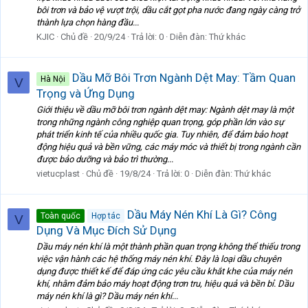
bôi trơn và bảo vệ vượt trội, dầu cắt gọt pha nước đang ngày càng trở
thành lựa chọn hàng đầu...
KJIC
Chủ đề
20/9/24
Trả lời: 0
Diễn đàn:
Thứ khác
Dầu Mỡ Bôi Trơn Ngành Dệt May: Tầm Quan
Hà Nội
V
Trọng và Ứng Dụng
Giới thiệu về dầu mỡ bôi trơn ngành dệt may: Ngành dệt may là một
trong những ngành công nghiệp quan trọng, góp phần lớn vào sự
phát triển kinh tế của nhiều quốc gia. Tuy nhiên, để đảm bảo hoạt
động hiệu quả và bền vững, các máy móc và thiết bị trong ngành cần
được bảo dưỡng và bảo trì thường...
vietucplast
Chủ đề
19/8/24
Trả lời: 0
Diễn đàn:
Thứ khác
Dầu Máy Nén Khí Là Gì? Công
Toàn quốc
Hợp tác
V
Dụng Và Mục Đích Sử Dụng
Dầu máy nén khí là một thành phần quan trọng không thể thiếu trong
việc vận hành các hệ thống máy nén khí. Đây là loại dầu chuyên
dụng được thiết kế để đáp ứng các yêu cầu khắt khe của máy nén
khí, nhằm đảm bảo máy hoạt động trơn tru, hiệu quả và bền bỉ. Dầu
máy nén khí là gì? Dầu máy nén khí...