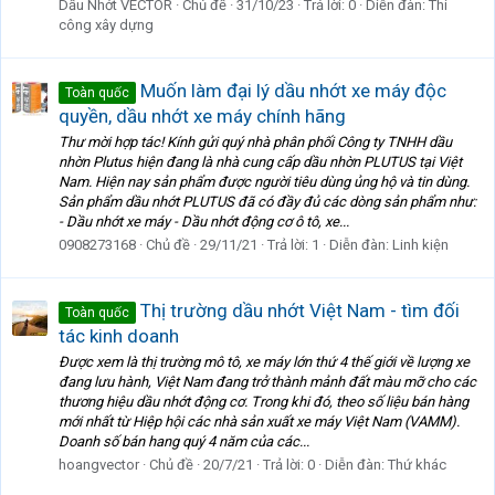
Dầu Nhớt VECTOR
Chủ đề
31/10/23
Trả lời: 0
Diễn đàn:
Thi
công xây dựng
Muốn làm đại lý dầu nhớt xe máy độc
Toàn quốc
quyền, dầu nhớt xe máy chính hãng
Thư mời hợp tác! Kính gửi quý nhà phân phối Công ty TNHH dầu
nhờn Plutus hiện đang là nhà cung cấp dầu nhờn PLUTUS tại Việt
Nam. Hiện nay sản phẩm được người tiêu dùng ủng hộ và tin dùng.
Sản phẩm dầu nhớt PLUTUS đã có đầy đủ các dòng sản phẩm như:
- Dầu nhớt xe máy - Dầu nhớt động cơ ô tô, xe...
0908273168
Chủ đề
29/11/21
Trả lời: 1
Diễn đàn:
Linh kiện
Thị trường dầu nhớt Việt Nam - tìm đối
Toàn quốc
tác kinh doanh
Được xem là thị trường mô tô, xe máy lớn thứ 4 thế giới về lượng xe
đang lưu hành, Việt Nam đang trở thành mảnh đất màu mỡ cho các
thương hiệu dầu nhớt động cơ. Trong khi đó, theo số liệu bán hàng
mới nhất từ Hiệp hội các nhà sản xuất xe máy Việt Nam (VAMM).
Doanh số bán hang quý 4 năm của các...
hoangvector
Chủ đề
20/7/21
Trả lời: 0
Diễn đàn:
Thứ khác