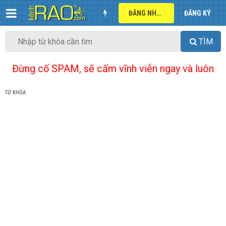
ĐĂNG NHẬP
ĐĂNG KÝ
TÌM
Đừng cố SPAM, sẽ cấm vĩnh viễn ngay và luôn
TỪ KHÓA