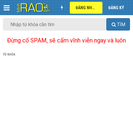
ĐĂNG NHẬP
ĐĂNG KÝ
TÌM
Đừng cố SPAM, sẽ cấm vĩnh viễn ngay và luôn
TỪ KHÓA