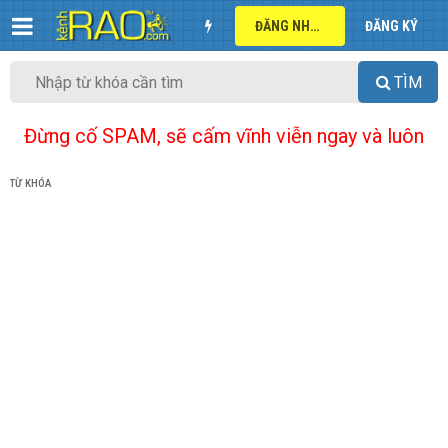
ĐĂNG NHẬP
ĐĂNG KÝ
TÌM
Đừng cố SPAM, sẽ cấm vĩnh viễn ngay và luôn
TỪ KHÓA