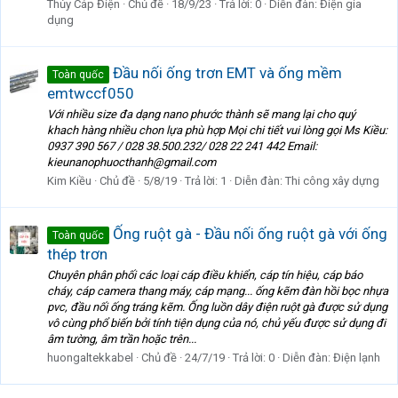
Thủy Cáp Điện
Chủ đề
18/9/23
Trả lời: 0
Diễn đàn:
Điện gia
dụng
Đầu nối ống trơn EMT và ống mềm
Toàn quốc
emtwccf050
Với nhiều size đa dạng nano phước thành sẽ mang lại cho quý
khach hàng nhiều chon lựa phù hợp Mọi chi tiết vui lòng gọi Ms Kiều:
0937 390 567 / 028 38.500.232/ 028 22 241 442 Email:
kieunanophuocthanh@gmail.com
Kim Kiều
Chủ đề
5/8/19
Trả lời: 1
Diễn đàn:
Thi công xây dựng
Ống ruột gà - Đầu nối ống ruột gà với ống
Toàn quốc
thép trơn
Chuyên phân phối các loại cáp điều khiển, cáp tín hiệu, cáp báo
cháy, cáp camera thang máy, cáp mạng... ống kẽm đàn hồi bọc nhựa
pvc, đầu nối ống tráng kẽm. Ống luồn dây điện ruột gà được sử dụng
vô cùng phổ biến bởi tính tiện dụng của nó, chủ yếu được sử dụng đi
âm tường, âm trần hoặc trên...
huongaltekkabel
Chủ đề
24/7/19
Trả lời: 0
Diễn đàn:
Điện lạnh