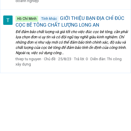
doanh nghiệp
GIỚI THIỆU BẠN ĐỊA CHỈ ĐÚC
Hồ Chí Minh
Tỉnh khác
CỌC BÊ TÔNG CHẤT LƯỢNG LONG AN
Để đảm bảo chất lượng và giá tốt cho việc đúc cọc bê tông, cần phải
lựa chọn đơn vị uy tín và có đội ngũ tay nghề giàu kinh nghiệm. Chỉ
những đơn vị như vậy mới có thể đảm bảo tính chính xác, độ sâu và
chất lượng của cọc bê tông để đảm bảo tính ổn định của công trình.
Ngoài ra, việc sử dụng công...
thiep tu nguyen
Chủ đề
25/8/23
Trả lời: 0
Diễn đàn:
Thi công
xây dựng