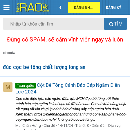
ĐĂNG NHẬP
ĐĂNG KÝ
TÌM
Đừng cố SPAM, sẽ cấm vĩnh viễn ngay và luôn
TỪ KHÓA
đúc cọc bê tông chất lượng long an
Cột Bê Tông Cảnh Báo Cáp Ngầm Điện
Toàn quốc
M
Lực 2024
Cọc cáp điện lực, cáp ngầm điện lực MCH Cọc bê tông cốt thép
cảnh báo cáp ngầm là loại cọc có độ bền cao. Cọc có khả năng chịu
tải trọng rất lớn và giúp cảnh báo đường dây cáp ngâm bên dưới.
Xem thêm: https://bienbaogiaothongchanhung.com/san-pham/coc-
cap-ngam-dien-luc-mch/ Thông số cọc bê tông...
Mai Chấn Hưng
Chủ đề
14/11/24
Trả lời: 0
Diễn đàn:
Dịch vụ