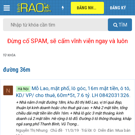
ĐĂNG NHẬP
ĐĂNG KÝ
TÌM
Đừng cố SPAM, sẽ cấm vĩnh viễn ngay và luôn
TỪ KHÓA
đường 36m
Mỗ Lao, mặt phố, lô góc, 16m mặt tiền, ô tô,
Hà Nội
N
KD/ VP/ cho thuê, 60m*5t, 7.6 tỷ. LH 0842031326.
+ Nhà nằm ở mặt đường 18m, khu đô thị Mỗ Lao, vị trí quá đẹp,
thuận lợi kinh doanh hoặc cho thuê giá cao. + Nhà 2 mặt tiền, tổng
chiều dài mặt tiền lên đến 16m. + Nhà lô góc 3 mặt thoáng, kinh
doanh cả 2 mặt tiền. Hè rộng ô tô đỗ. Đường ô tô thông thoáng, khắp
ngả sang phố Thanh Bình, Vũ Trọng...
Nguyễn Thị Nhung
Chủ đề
11/3/19
Trả lời: 0
Diễn đàn:
Mua bán