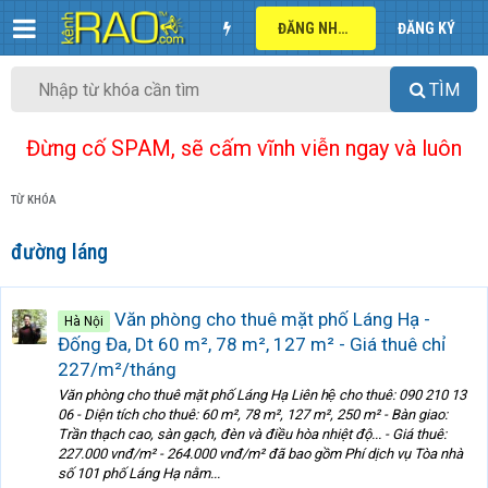
ĐĂNG NHẬP
ĐĂNG KÝ
TÌM
Đừng cố SPAM, sẽ cấm vĩnh viễn ngay và luôn
TỪ KHÓA
đường láng
Văn phòng cho thuê mặt phố Láng Hạ -
Hà Nội
Đống Đa, Dt 60 m², 78 m², 127 m² - Giá thuê chỉ
227/m²/tháng
Văn phòng cho thuê mặt phố Láng Hạ Liên hệ cho thuê: 090 210 13
06 - Diện tích cho thuê: 60 m², 78 m², 127 m², 250 m² - Bàn giao:
Trần thạch cao, sàn gạch, đèn và điều hòa nhiệt độ... - Giá thuê:
227.000 vnđ/m² - 264.000 vnđ/m² đã bao gồm Phí dịch vụ Tòa nhà
số 101 phố Láng Hạ nằm...