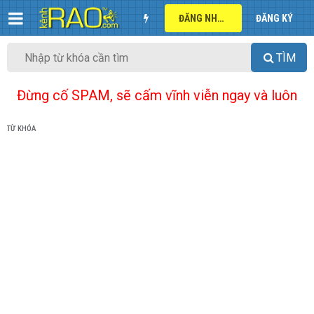
ĐĂNG NHẬP
ĐĂNG KÝ
TÌM
Đừng cố SPAM, sẽ cấm vĩnh viễn ngay và luôn
TỪ KHÓA