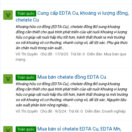
Cung cấp EDTA Cu, khoáng vi lượng đồng,
Toàn quốc
V
chelate Cu
Khoáng hữu cơ đồng (EDTA-Cu), chelate đồng Bổ sung khoáng
đồng cần thiết cho quá trình phát triển của vật nuôi Khoáng vi lượng
hữu cơ giúp vật nuôi hấp thu tốt hơn, tránh thất thoát ra môi trường
so với khoáng vô cơ thường, nhanh cứng vỏ, dễ lột xác. Phụ gia thức
ăn chăn nuôi trong sản xuất...
Võ Thị Quyên
Chủ đề
17/9/25
Trả lời: 0
Diễn đàn:
Mua bán qua
mạng
Mua bán chelate đồng EDTA Cu
Toàn quốc
V
Khoáng hữu cơ đồng (EDTA-Cu), chelate đồng Bổ sung khoáng
đồng cần thiết cho quá trình phát triển của vật nuôi Khoáng vi lượng
hữu cơ giúp vật nuôi hấp thu tốt hơn, tránh thất thoáng ra môi trường
so với khoáng vô cơ thường, nhanh cứng vỏ, dễ lột xác. Nguyên liệu
sản xuất phân bón nông nghiệp...
Võ Thị Quyên
Chủ đề
9/5/24
Trả lời: 0
Diễn đàn:
Doanh nghiệp
Mua bán sỉ chelate EDTA Cu, EDTA Mn,
Toàn quốc
V