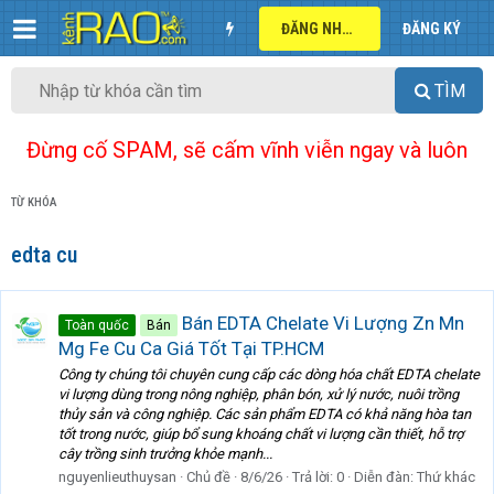
ĐĂNG NHẬP
ĐĂNG KÝ
TÌM
Đừng cố SPAM, sẽ cấm vĩnh viễn ngay và luôn
TỪ KHÓA
edta cu
Bán EDTA Chelate Vi Lượng Zn Mn
Toàn quốc
Bán
Mg Fe Cu Ca Giá Tốt Tại TP.HCM
Công ty chúng tôi chuyên cung cấp các dòng hóa chất EDTA chelate
vi lượng dùng trong nông nghiệp, phân bón, xử lý nước, nuôi trồng
thủy sản và công nghiệp. Các sản phẩm EDTA có khả năng hòa tan
tốt trong nước, giúp bổ sung khoáng chất vi lượng cần thiết, hỗ trợ
cây trồng sinh trưởng khỏe mạnh...
nguyenlieuthuysan
Chủ đề
8/6/26
Trả lời: 0
Diễn đàn:
Thứ khác