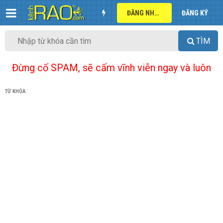
ĐĂNG NHẬP
ĐĂNG KÝ
TÌM
Đừng cố SPAM, sẽ cấm vĩnh viễn ngay và luôn
TỪ KHÓA