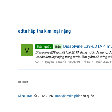
edta hấp thu kim loại nặng
Dissolvine E39-EDTA 4 muố
Toàn quốc
Bán
V
Dissovine E39 là một loại EDTA dạng nước đa dụng, đư
và các kim loại nặng trong nước, làm giảm độ cứng củ
Võ Thị Quyên
Chủ đề
28/3/19
Trả lời: 1
Diễn đàn:
D
TỪ KHÓA
KÊNH RAO
© 2012-2026 |
Rao vặt miễn phí
toàn quốc