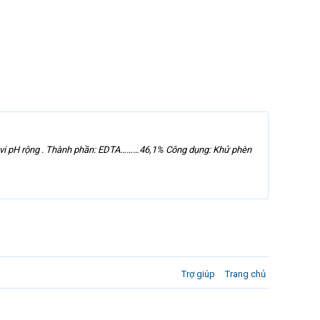
ạm vi pH rộng . Thành phần: EDTA………46,1% Công dụng: Khử phèn
Trợ giúp
Trang chủ