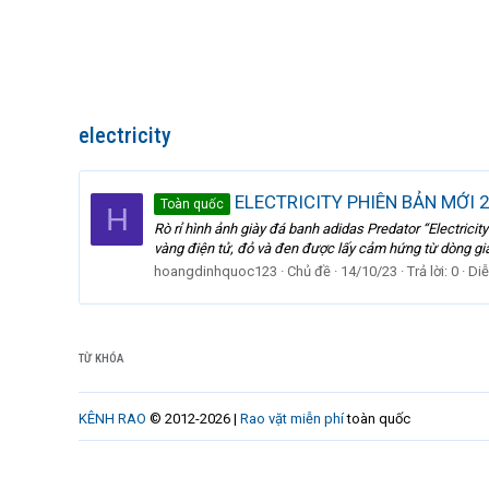
electricity
ELECTRICITY PHIÊN BẢN MỚI 
Toàn quốc
H
Rò rỉ hình ảnh giày đá banh adidas Predator “Electrici
vàng điện tử, đỏ và đen được lấy cảm hứng từ dòng giày
hoangdinhquoc123
Chủ đề
14/10/23
Trả lời: 0
Diễ
TỪ KHÓA
KÊNH RAO
© 2012-2026 |
Rao vặt miễn phí
toàn quốc