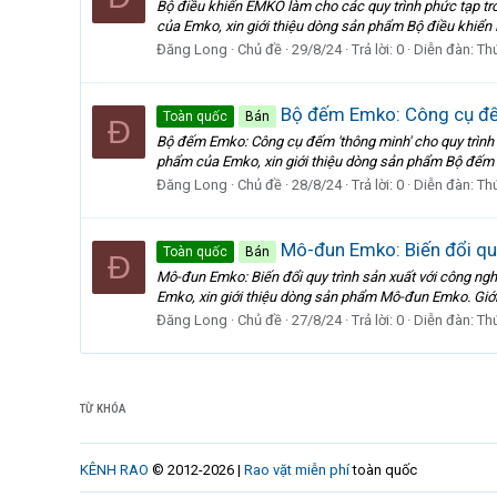
Bộ điều khiển EMKO làm cho các quy trình phức tạp tr
của Emko, xin giới thiệu dòng sản phẩm Bộ điều khiển E
Đăng Long
Chủ đề
29/8/24
Trả lời: 0
Diễn đàn:
Th
Bộ đếm Emko: Công cụ đếm 
Toàn quốc
Bán
Đ
Bộ đếm Emko: Công cụ đếm 'thông minh' cho quy trình 
phẩm của Emko, xin giới thiệu dòng sản phẩm Bộ đế
Đăng Long
Chủ đề
28/8/24
Trả lời: 0
Diễn đàn:
Th
Mô-đun Emko: Biến đổi quy
Toàn quốc
Bán
Đ
Mô-đun Emko: Biến đổi quy trình sản xuất với công ng
Emko, xin giới thiệu dòng sản phẩm Mô-đun Emko. Giới 
Đăng Long
Chủ đề
27/8/24
Trả lời: 0
Diễn đàn:
Th
TỪ KHÓA
KÊNH RAO
© 2012-2026 |
Rao vặt miễn phí
toàn quốc