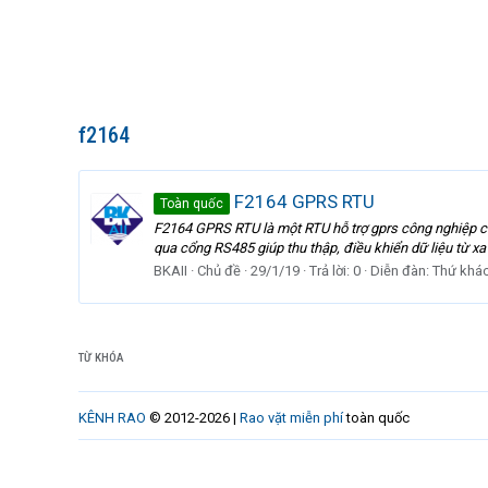
f2164
F2164 GPRS RTU
Toàn quốc
F2164 GPRS RTU là một RTU hỗ trợ gprs công nghiệp củ
qua cổng RS485 giúp thu thập, điều khiển dữ liệu từ 
BKAII
Chủ đề
29/1/19
Trả lời: 0
Diễn đàn:
Thứ khá
TỪ KHÓA
KÊNH RAO
© 2012-2026 |
Rao vặt miễn phí
toàn quốc