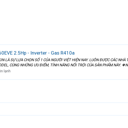
60EVE 2.5Hp - Inverter - Gas R410a
IN LÀ SỰ LỰA CHỌN SỐ 1 CỦA NGƯỜI VIỆT HIỆN NAY. LUÔN ĐƯỢC CÁC NHÀ
DEL, CÙNG NHỮNG ƯU ĐIỂM, TÍNH NĂNG NỔI TRỘI CỦA SẢN PHẨM NÀY. ❖Nhanh
ện lạnh