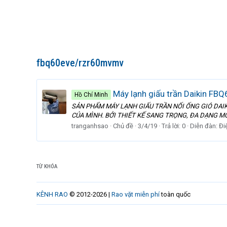
fbq60eve/rzr60mvmv
Máy lạnh giấu trần Daikin FBQ
Hồ Chí Minh
SẢN PHẨM MÁY LẠNH GIẤU TRẦN NỐI ỐNG GIÓ DAIK
CỦA MÌNH. BỞI THIẾT KẾ SANG TRỌNG, ĐA DẠNG MO
tranganhsao
Chủ đề
3/4/19
Trả lời: 0
Diễn đàn:
Đi
TỪ KHÓA
KÊNH RAO
© 2012-2026 |
Rao vặt miễn phí
toàn quốc