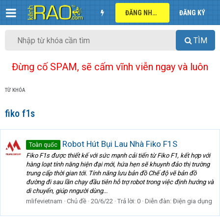
ĐĂNG NHẬP
ĐĂNG KÝ
TÌM
Đừng cố SPAM, sẽ cấm vĩnh viễn ngay và luôn
TỪ KHÓA
fiko f1s
Robot Hút Bụi Lau Nhà Fiko F1S
Toàn quốc
Fiko F1s được thiết kế với sức mạnh cải tiến từ Fiko F1, kết hợp với
hàng loạt tính năng hiện đại mới, hứa hẹn sẽ khuynh đảo thị trường
trung cấp thời gian tới. Tính năng lưu bản đồ Chế độ vẽ bản đồ
đường đi sau lần chạy đầu tiên hỗ trợ robot trong việc định hướng và
di chuyển, giúp nngười dùng...
mlifevietnam
Chủ đề
20/6/22
Trả lời: 0
Diễn đàn:
Điện gia dụng