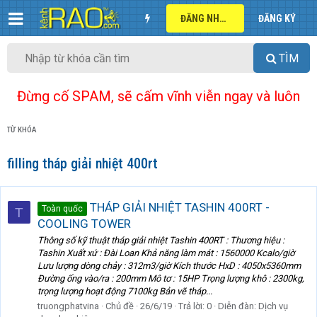
ĐĂNG NHẬP
ĐĂNG KÝ
TÌM
Đừng cố SPAM, sẽ cấm vĩnh viễn ngay và luôn
TỪ KHÓA
filling tháp giải nhiệt 400rt
THÁP GIẢI NHIỆT TASHIN 400RT -
Toàn quốc
T
COOLING TOWER
Thông số kỹ thuật tháp giải nhiệt Tashin 400RT : Thương hiệu :
Tashin Xuất xứ : Đài Loan Khả năng làm mát : 1560000 Kcalo/giờ
Lưu lượng dòng chảy : 312m3/giờ Kích thước HxD : 4050x5360mm
Đường ống vào/ra : 200mm Mô tơ : 15HP Trọng lượng khô : 2300kg,
trọng lượng hoạt động 7100kg Bản vẽ tháp...
truongphatvina
Chủ đề
26/6/19
Trả lời: 0
Diễn đàn:
Dịch vụ