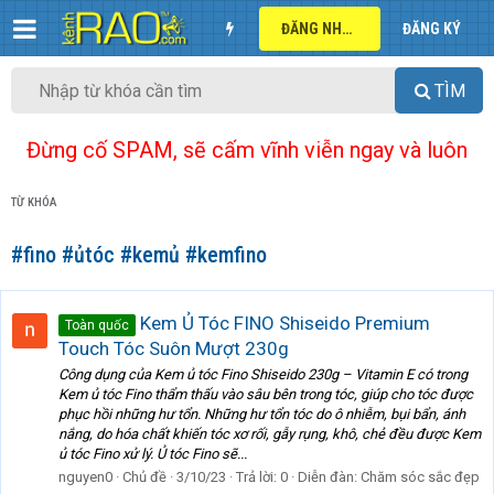
ĐĂNG NHẬP
ĐĂNG KÝ
TÌM
Đừng cố SPAM, sẽ cấm vĩnh viễn ngay và luôn
TỪ KHÓA
#fino #ủtóc #kemủ #kemfino
Kem Ủ Tóc FINO Shiseido Premium
Toàn quốc
Touch Tóc Suôn Mượt 230g
Công dụng của Kem ủ tóc Fino Shiseido 230g – Vitamin E có trong
Kem ủ tóc Fino thẩm thấu vào sâu bên trong tóc, giúp cho tóc được
phục hồi những hư tổn. Những hư tổn tóc do ô nhiễm, bụi bẩn, ánh
nắng, do hóa chất khiến tóc xơ rối, gẫy rụng, khô, chẻ đều được Kem
ủ tóc Fino xử lý. Ủ tóc Fino sẽ...
nguyen0
Chủ đề
3/10/23
Trả lời: 0
Diễn đàn:
Chăm sóc sắc đẹp