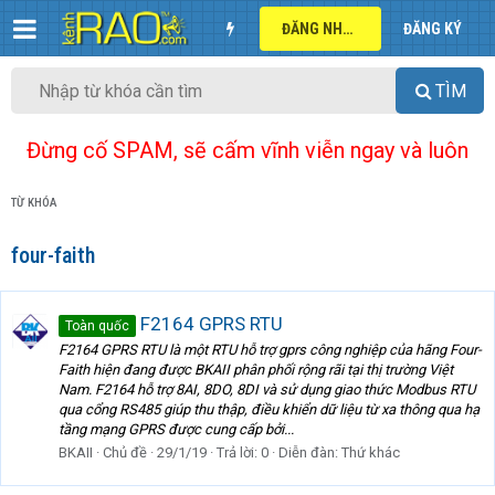
ĐĂNG NHẬP
ĐĂNG KÝ
TÌM
Đừng cố SPAM, sẽ cấm vĩnh viễn ngay và luôn
TỪ KHÓA
four-faith
F2164 GPRS RTU
Toàn quốc
F2164 GPRS RTU là một RTU hỗ trợ gprs công nghiệp của hãng Four-
Faith hiện đang được BKAII phân phối rộng rãi tại thị trường Việt
Nam. F2164 hỗ trợ 8AI, 8DO, 8DI và sử dụng giao thức Modbus RTU
qua cổng RS485 giúp thu thập, điều khiển dữ liệu từ xa thông qua hạ
tầng mạng GPRS được cung cấp bởi...
BKAII
Chủ đề
29/1/19
Trả lời: 0
Diễn đàn:
Thứ khác