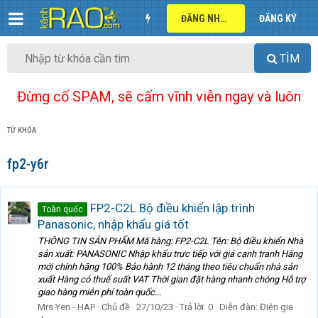
ĐĂNG NHẬP
ĐĂNG KÝ
TÌM
Đừng cố SPAM, sẽ cấm vĩnh viễn ngay và luôn
TỪ KHÓA
fp2-y6r
FP2-C2L Bộ điều khiển lập trình
Toàn quốc
Panasonic, nhập khẩu giá tốt
THÔNG TIN SẢN PHẨM Mã hàng: FP2-C2L Tên: Bộ điều khiển Nhà
sản xuất: PANASONIC Nhập khẩu trực tiếp với giá cạnh tranh Hàng
mới chính hãng 100% Bảo hành 12 tháng theo tiêu chuẩn nhà sản
xuất Hàng có thuế suất VAT Thời gian đặt hàng nhanh chóng Hỗ trợ
giao hàng miễn phí toàn quốc...
Mrs Yen - HAP
Chủ đề
27/10/23
Trả lời: 0
Diễn đàn:
Điện gia