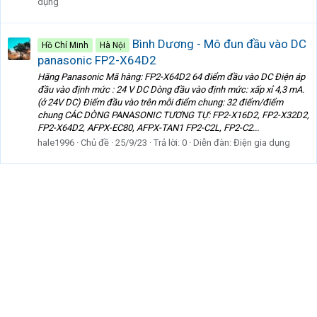
dụng
Bình Dương - Mô đun đầu vào DC
Hồ Chí Minh
Hà Nội
panasonic FP2-X64D2
Hãng Panasonic Mã hàng: FP2-X64D2 64 điểm đầu vào DC Điện áp
đầu vào định mức : 24 V DC Dòng đầu vào định mức: xấp xỉ 4,3 mA.
(ở 24V DC) Điểm đầu vào trên mỗi điểm chung: 32 điểm/điểm
chung CÁC DÒNG PANASONIC TƯƠNG TỰ: FP2-X16D2, FP2-X32D2,
FP2-X64D2, AFPX-EC80, AFPX-TAN1 FP2-C2L, FP2-C2...
hale1996
Chủ đề
25/9/23
Trả lời: 0
Diễn đàn:
Điện gia dụng