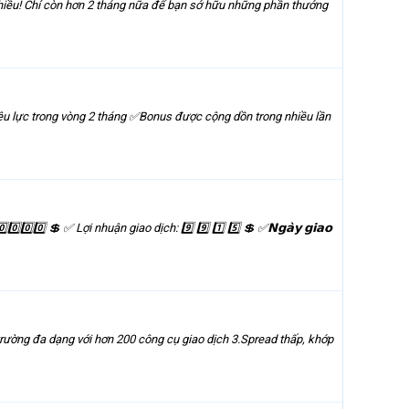
hiều! Chỉ còn hơn 2 tháng nữa để bạn sở hữu những phần thưởng
us có hiệu lực trong vòng 2 tháng ✅Bonus được cộng dồn trong nhiều lần
️⃣0️⃣0️⃣0️⃣0️⃣ 💲 ✅ Lợi nhuận giao dịch: 9️⃣ 9️⃣ 1️⃣ 5️⃣ 💲 ✅𝗡𝗴𝗮̀𝘆 𝗴𝗶𝗮𝗼
5 2.Thị trường đa dạng với hơn 200 công cụ giao dịch 3.Spread thấp, khớp