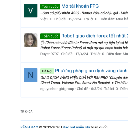
Mở tài khoản FPG
Toàn quốc
- Sàn có giấy phép ASIC - Bonus 20% có chịu giá - Mi
Việt FX
Chủ đề
19/7/24
Trả lời: 0
Diễn đàn:
Mua bá
Robot giao dịch forex tốt nhất
Toàn quốc
🖐 Chào các nhà đầu tư Forex đam mê sự tiện lợi và hiệ
Robot Forex (Forex Robot) là một sự lựa chọn hoàn hảo.
Duyen9797
Chủ đề
17/4/24
Trả lời: 0
Diễn đàn:
Mu
Phương pháp giao dịch vàng dành
Hà Nội
N
GIAO DỊCH VÀNG HIỆU QUẢ VỚI RSI-PRO “Chuyên dành ch
Cloud Trend, Volume Pro, Arrow No Repaint 🔸Tín hiệu 
nguyenhongbtgroup
Chủ đề
6/3/24
Trả lời: 0
Diễn
TỪ KHÓA
KÊNH RAO
© 2012-2026 |
Rao vặt miễn phí
toàn quốc