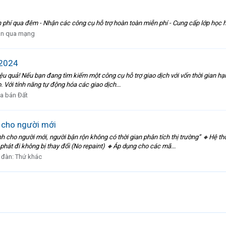
ễn phí qua đêm - Nhận các công cụ hỗ trợ hoàn toàn miễn phí - Cung cấp lớp học
n qua mạng
 2024
u quả! Nếu bạn đang tìm kiếm một công cụ hỗ trợ giao dịch với vốn thời gian hạn
 Với tính năng tự động hóa các giao dịch...
a bán Đất
 cho người mới
o người mới, người bận rộn không có thời gian phân tích thị trường” 🔸Hệ th
phát đi không bị thay đổi (No repaint) 🔸Áp dụng cho các mã...
 đàn:
Thứ khác