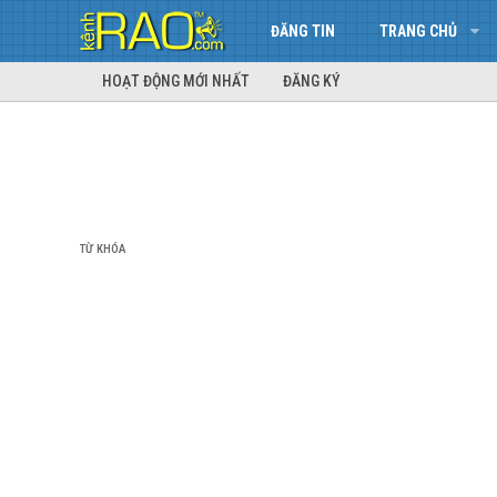
ĐĂNG TIN
TRANG CHỦ
HOẠT ĐỘNG MỚI NHẤT
ĐĂNG KÝ
TỪ KHÓA