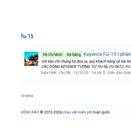
fu-15
Keyence FU-15 | phân
Hồ Chí Minh
Đà Nẵng
Với tiêu chí chúng tôi đưa ra, quý khách hàng sẽ hài 
CÁC DÒNG KEYENCE TƯƠNG TỰ: FU-56, FU-56TZ, FU-57T
hale1996
Chủ đề
13/12/23
Trả lời: 0
Diễn đàn:
Điệ
TỪ KHÓA
KÊNH RAO
© 2012-2026 |
Rao vặt miễn phí
toàn quốc