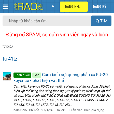
ĐĂNG NHẬP
ĐĂNG KÝ
TÌM
Đừng cố SPAM, sẽ cấm vĩnh viễn ngay và luôn
TỪ KHÓA
fu-41tz
Cảm biến sợi quang phản xạ FU-20
Toàn quốc
Bán
keyence - phát hiện vật thể
Cảm biến keyence FU-20 cảm biến sợi quang phản xạ dùng để phát
hiện vật thể bằng ánh sáng theo nguyên lý phản xạ từ bề mặt vật thể
về cảm biến chính. MỘT SỐ DÒNG KEYENCE TƯƠNG TỰ: FU-20, FU-
41TZ, FU-42, FU-42TZ, FU-43, FU-43TZ, FU-48U , FU-49U, FU-44TZ,
FU-45X, FU-46, FU-47TZ, FU-48, FU-49X...
hale1996
Chủ đề
27/1/26
Trả lời: 0
Diễn đàn:
Điện gia dụng