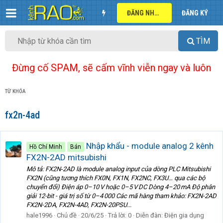
ĐĂNG NHẬP
ĐĂNG KÝ
TÌM
Đừng cố SPAM, sẽ cấm vĩnh viễn ngay và luôn
TỪ KHÓA
fx2n-4ad
Nhập khẩu - module analog 2 kênh
Hồ Chí Minh
Bán
FX2N-2AD mitsubishi
Mô tả: FX2N‑2AD là module analog input của dòng PLC Mitsubishi
FX2N (cũng tương thích FX0N, FX1N, FX2NC, FX3U… qua các bộ
chuyển đổi) Điện áp 0–10 V hoặc 0–5 V DC Dòng 4–20 mA Độ phân
giải 12-bit - giá trị số từ 0–4 000 Các mã hàng tham khảo: FX2N-2AD
FX2N-2DA, FX2N-4AD, FX2N-20PSU...
hale1996
Chủ đề
20/6/25
Trả lời: 0
Diễn đàn:
Điện gia dụng