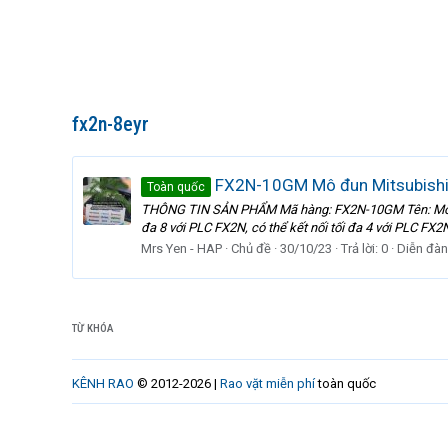
fx2n-8eyr
FX2N-10GM Mô đun Mitsubishi g
Toàn quốc
THÔNG TIN SẢN PHẨM Mã hàng: FX2N-10GM Tên: Mô đun đ
đa 8 với PLC FX2N, có thể kết nối tối đa 4 với PLC FX2
Mrs Yen - HAP
Chủ đề
30/10/23
Trả lời: 0
Diễn đàn
TỪ KHÓA
KÊNH RAO
© 2012-2026 |
Rao vặt miễn phí
toàn quốc