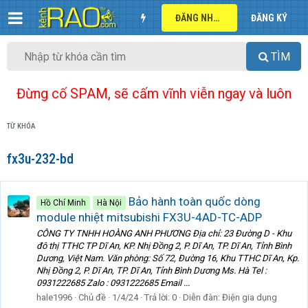
ĐĂNG NHẬP
ĐĂNG KÝ
TÌM
Đừng cố SPAM, sẽ cấm vĩnh viễn ngay và luôn
TỪ KHÓA
fx3u-232-bd
Bảo hành toàn quốc dòng
Hồ Chí Minh
Hà Nội
module nhiệt mitsubishi FX3U-4AD-TC-ADP
CÔNG TY TNHH HOÀNG ANH PHƯƠNG Địa chỉ: 23 Đường D - Khu
đô thị TTHC TP Dĩ An, KP. Nhị Đồng 2, P. Dĩ An, TP. Dĩ An, Tỉnh Bình
Dương, Việt Nam. Văn phòng: Số 72, Đường 16, Khu TTHC Dĩ An, Kp.
Nhị Đồng 2, P. Dĩ An, TP. Dĩ An, Tỉnh Bình Dương Ms. Hà Tel :
0931222685 Zalo : 0931222685 Email ...
hale1996
Chủ đề
1/4/24
Trả lời: 0
Diễn đàn:
Điện gia dụng