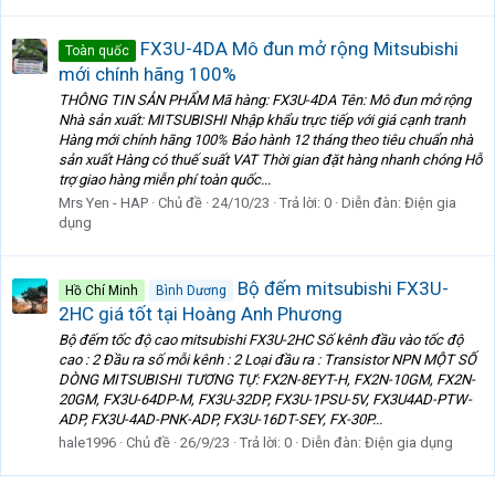
FX3U-4DA Mô đun mở rộng Mitsubishi
Toàn quốc
mới chính hãng 100%
THÔNG TIN SẢN PHẨM Mã hàng: FX3U-4DA Tên: Mô đun mở rộng
Nhà sản xuất: MITSUBISHI Nhập khẩu trực tiếp với giá cạnh tranh
Hàng mới chính hãng 100% Bảo hành 12 tháng theo tiêu chuẩn nhà
sản xuất Hàng có thuế suất VAT Thời gian đặt hàng nhanh chóng Hỗ
trợ giao hàng miễn phí toàn quốc...
Mrs Yen - HAP
Chủ đề
24/10/23
Trả lời: 0
Diễn đàn:
Điện gia
dụng
Bộ đếm mitsubishi FX3U-
Hồ Chí Minh
Bình Dương
2HC giá tốt tại Hoàng Anh Phương
Bộ đếm tốc độ cao mitsubishi FX3U-2HC Số kênh đầu vào tốc độ
cao : 2 Đầu ra số mỗi kênh : 2 Loại đầu ra : Transistor NPN MỘT SỐ
DÒNG MITSUBISHI TƯƠNG TỰ: FX2N-8EYT-H, FX2N-10GM, FX2N-
20GM, FX3U-64DP-M, FX3U-32DP, FX3U-1PSU-5V, FX3U4AD-PTW-
ADP, FX3U-4AD-PNK-ADP, FX3U-16DT-SEY, FX-30P...
hale1996
Chủ đề
26/9/23
Trả lời: 0
Diễn đàn:
Điện gia dụng