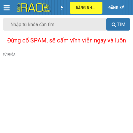
ĐĂNG NHẬP
ĐĂNG KÝ
TÌM
Đừng cố SPAM, sẽ cấm vĩnh viễn ngay và luôn
TỪ KHÓA