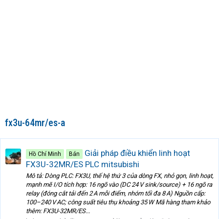
fx3u-64mr/es-a
Giải pháp điều khiển linh hoạt
Hồ Chí Minh
Bán
FX3U-32MR/ES PLC mitsubishi
Mô tả: Dòng PLC: FX3U, thế hệ thứ 3 của dòng FX, nhỏ gọn, linh hoạt,
mạnh mẽ I/O tích hợp: 16 ngõ vào (DC 24 V sink/source) + 16 ngõ ra
relay (đóng cắt tải đến 2 A mỗi điểm, nhóm tối đa 8 A) Nguồn cấp:
100–240 V AC; công suất tiêu thụ khoảng 35 W Mã hàng tham khảo
thêm: FX3U-32MR/ES...