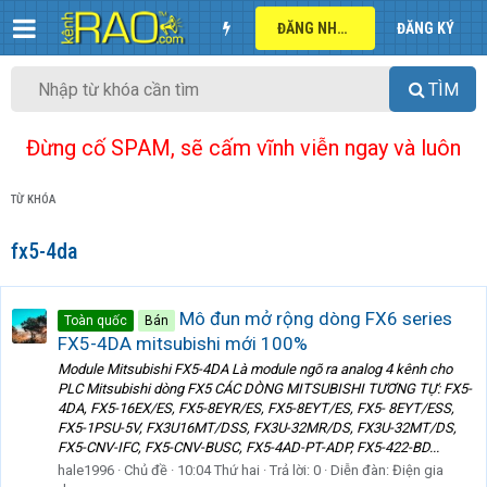
ĐĂNG NHẬP
ĐĂNG KÝ
TÌM
Đừng cố SPAM, sẽ cấm vĩnh viễn ngay và luôn
TỪ KHÓA
fx5-4da
Mô đun mở rộng dòng FX6 series
Toàn quốc
Bán
FX5-4DA mitsubishi mới 100%
Module Mitsubishi FX5-4DA Là module ngõ ra analog 4 kênh cho
PLC Mitsubishi dòng FX5 CÁC DÒNG MITSUBISHI TƯƠNG TỰ: FX5-
4DA, FX5-16EX/ES, FX5-8EYR/ES, FX5-8EYT/ES, FX5- 8EYT/ESS,
FX5-1PSU-5V, FX3U16MT/DSS, FX3U-32MR/DS, FX3U-32MT/DS,
FX5-CNV-IFC, FX5-CNV-BUSC, FX5-4AD-PT-ADP, FX5-422-BD...
hale1996
Chủ đề
10:04 Thứ hai
Trả lời: 0
Diễn đàn:
Điện gia