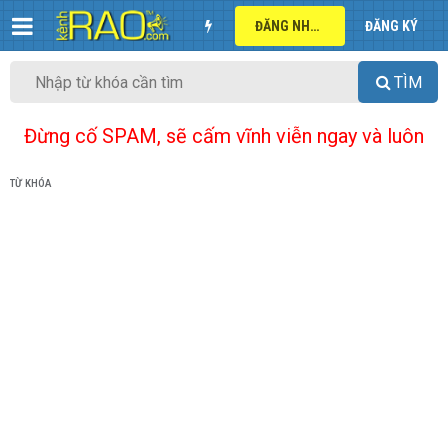
ĐĂNG NHẬP
ĐĂNG KÝ
TÌM
Đừng cố SPAM, sẽ cấm vĩnh viễn ngay và luôn
TỪ KHÓA