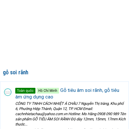
gỗ soi rãnh
Gỗ tiêu âm soi rãnh, gỗ tiêu
Toàn quốc
Hồ Chí Minh
âm ứng dụng cao
CÔNG TY TNHH CÁCH NHIỆT Á CHÂU 7 Nguyễn Thị tràng, Khu phố
6, Phường Hiệp Thành, Quận 12, TP. HCM Email:
cachnhietachau@yahoo.com.vn Hotline: Ms Hằng 0908 090 989 Tên
sản phẩm GỖ TIÊU ÂM SOI RÃNH Độ dày 12mm, 15mm, 17mm Kích
thước...