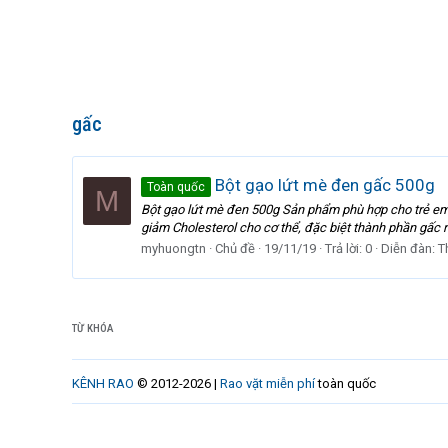
gấc
Bột gạo lứt mè đen gấc 500g
Toàn quốc
M
Bột gạo lứt mè đen 500g Sản phẩm phù hợp cho trẻ em 
giảm Cholesterol cho cơ thể, đặc biệt thành phần gấc r
myhuongtn
Chủ đề
19/11/19
Trả lời: 0
Diễn đàn:
T
TỪ KHÓA
KÊNH RAO
© 2012-2026 |
Rao vặt miễn phí
toàn quốc