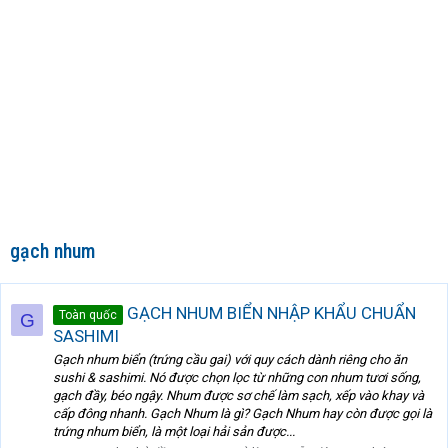
gạch nhum
GẠCH NHUM BIỂN NHẬP KHẨU CHUẨN
Toàn quốc
G
SASHIMI
Gạch nhum biển (trứng cầu gai) với quy cách dành riêng cho ăn
sushi & sashimi. Nó được chọn lọc từ những con nhum tươi sống,
gạch đầy, béo ngậy. Nhum được sơ chế làm sạch, xếp vào khay và
cấp đông nhanh. Gạch Nhum là gì? Gạch Nhum hay còn được gọi là
trứng nhum biển, là một loại hải sản được...