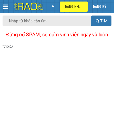
ĐĂNG NHẬP
ĐĂNG KÝ
TÌM
Đừng cố SPAM, sẽ cấm vĩnh viễn ngay và luôn
TỪ KHÓA