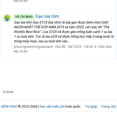
Mẹ và Bé
Gạo lúa tôm
Hồ Chí Minh
Gạo lúa tôm Gạo ST25 (lúa tôm) là loại gạo được bình chọn GẠO
NGON NHẤT THẾ GIỚI NĂM 2019 và năm 2023, với cuộc thi "The
World’s Best Rice". Lúa ST25 sẽ được gieo trồng luân canh 1 vụ lúa
1 vụ nuôi tôm. Tức là lúa st25 sẽ được trồng trực tiếp ở vùng nước lợ
trong mùa mưa, sau vụ nuôi tôm vào...
phuongnamnongsansach
Chủ đề
28/12/23
Trả lời: 0
Diễn đàn:
Mẹ và Bé
TỪ KHÓA
KÊNH RAO
© 2012-2026 |
Rao vặt miễn phí
toàn quốc
Trợ giúp
Trang chủ