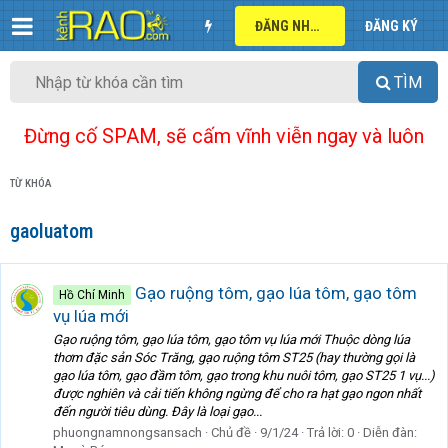
ĐĂNG NHẬP
ĐĂNG KÝ
TÌM
Đừng cố SPAM, sẽ cấm vĩnh viễn ngay và luôn
TỪ KHÓA
gaoluatom
Gạo ruộng tôm, gạo lúa tôm, gạo tôm
Hồ Chí Minh
vụ lúa mới
Gạo ruộng tôm, gạo lúa tôm, gạo tôm vụ lúa mới Thuộc dòng lúa
thơm đặc sản Sóc Trăng, gạo ruộng tôm ST25 (hay thường gọi là
gạo lúa tôm, gạo đầm tôm, gạo trong khu nuôi tôm, gạo ST25 1 vụ...)
được nghiên và cải tiến không ngừng để cho ra hạt gạo ngon nhất
đến người tiêu dùng. Đây là loại gạo...
phuongnamnongsansach
Chủ đề
9/1/24
Trả lời: 0
Diễn đàn: