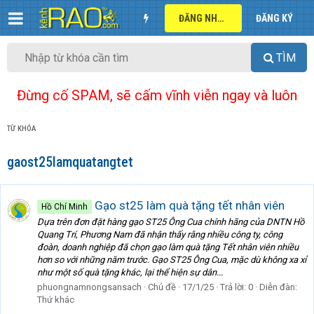
ĐĂNG NHẬP
ĐĂNG KÝ
TÌM
Đừng cố SPAM, sẽ cấm vĩnh viễn ngay và luôn
TỪ KHÓA
gaost25lamquatangtet
Gạo st25 làm quà tặng tết nhân viên
Hồ Chí Minh
Dựa trên đơn đặt hàng gạo ST25 Ông Cua chính hãng của DNTN Hồ
Quang Trí, Phương Nam đã nhận thấy rằng nhiều công ty, công
đoàn, doanh nghiệp đã chọn gạo làm quà tặng Tết nhân viên nhiều
hơn so với những năm trước. Gạo ST25 Ông Cua, mặc dù không xa xỉ
như một số quà tặng khác, lại thể hiện sự dân...
phuongnamnongsansach
Chủ đề
17/1/25
Trả lời: 0
Diễn đàn:
Thứ khác