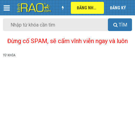
ĐĂNG NHẬP
ĐĂNG KÝ
TÌM
Đừng cố SPAM, sẽ cấm vĩnh viễn ngay và luôn
TỪ KHÓA