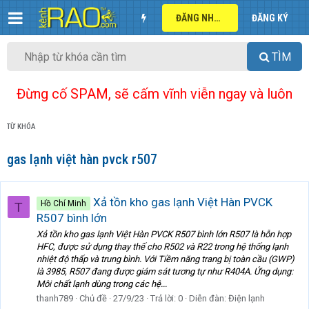
ĐĂNG NHẬP
ĐĂNG KÝ
TÌM
Đừng cố SPAM, sẽ cấm vĩnh viễn ngay và luôn
TỪ KHÓA
gas lạnh việt hàn pvck r507
Xả tồn kho gas lạnh Việt Hàn PVCK
Hồ Chí Minh
T
R507 bình lớn
Xả tồn kho gas lạnh Việt Hàn PVCK R507 bình lớn R507 là hỗn hợp
HFC, được sử dụng thay thế cho R502 và R22 trong hệ thống lạnh
nhiệt độ thấp và trung bình. Với Tiềm năng trang bị toàn cầu (GWP)
là 3985, R507 đang được giám sát tương tự như R404A. Ứng dụng:
Môi chất lạnh dùng trong các hệ...
thanh789
Chủ đề
27/9/23
Trả lời: 0
Diễn đàn:
Điện lạnh