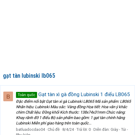
gạt tàn lubinski lb065
Gạt tàn xì gà đồng Lubinski 1 điếu LB065
Toàn quốc
B
Đặc điểm nổi bật Gạt tàn xì gà Lubinski LB065 Mã sản phẩm: LB065
Nhãn hiệu: Lubinski Màu sắc: Vàng đồng Họa tiết: Hoa văn ý khắc
chìm Chất liệu: Đồng khối Kích thước: 138x74x31mm Chức năng:
Khay rãnh đỡ 1 điếu Bộ sản phẩm bao gồm: 1 gạt tàn chính hãng
Lubinski Miễn phí giao hàng trên toàn quốc...
batluadocdao04
Chủ đề
8/4/24
Trả lời: 0
Diễn đàn:
Giày - Túi -
Phụ kiện