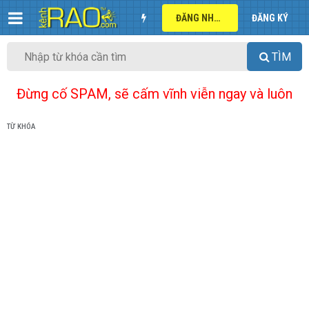
ĐĂNG NHẬP
ĐĂNG KÝ
TÌM
Đừng cố SPAM, sẽ cấm vĩnh viễn ngay và luôn
TỪ KHÓA