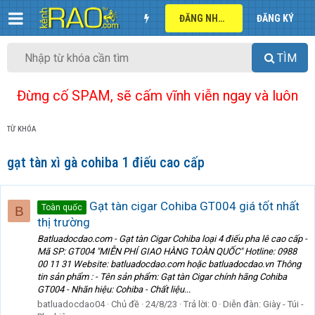
ĐĂNG NHẬP
ĐĂNG KÝ
TÌM
Đừng cố SPAM, sẽ cấm vĩnh viễn ngay và luôn
TỪ KHÓA
gạt tàn xì gà cohiba 1 điếu cao cấp
Gạt tàn cigar Cohiba GT004 giá tốt nhất
Toàn quốc
B
thị trường
Batluadocdao.com - Gạt tàn Cigar Cohiba loại 4 điếu pha lê cao cấp -
Mã SP: GT004 "MIỄN PHÍ GIAO HÀNG TOÀN QUỐC" Hotline: 0988
00 11 31 Website: batluadocdao.com hoặc batluadocdao.vn Thông
tin sản phẩm : - Tên sản phẩm: Gạt tàn Cigar chính hãng Cohiba
GT004 - Nhãn hiệu: Cohiba - Chất liệu...
batluadocdao04
Chủ đề
24/8/23
Trả lời: 0
Diễn đàn:
Giày - Túi -