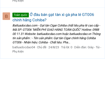
Phụ kiện
Ở đâu bán gạt tàn xì gà pha lê GT006
Toàn quốc
B
chính hãng Cohiba?
Batluadocdao.com - Gạt tàn Cigar Cohiba chất liệu pha lê cao cấp -
Mã SP: GT006 "MIỄN PHÍ GIAO HÀNG TOÀN QUỐC" Hotline: 0988
00 11 31 Website: batluadocdao.com hoặc batluadocdao.vn Thông
tin sản phẩm : - Tên sản phẩm: Gạt tàn Cigar chính hãng Cohiba
GT006 - Nhãn hiệu: Cohiba - Chất liệu: Pha...
batluadocdao04
Chủ đề
24/8/23
Trả lời: 0
Diễn đàn:
Giày - Túi -
Phụ kiện