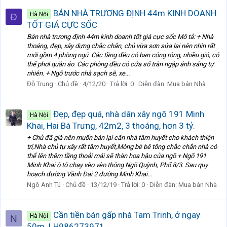
BÁN NHÀ TRƯƠNG ĐỊNH 44m KINH DOANH
Hà Nội
Đ
TỐT GIÁ CỰC SỐC
Bán nhà trương định 44m kinh doanh tốt giá cực sốc Mô tả: + Nhà
thoáng, đẹp, xây dựng chắc chắn, chủ vừa sơn sửa lại nên nhìn rất
mới gồm 4 phòng ngủ. Các tầng đều có ban công rộng, nhiều gió, có
thể phơi quần áo. Các phòng đều có cửa sổ tràn ngập ánh sáng tự
nhiên. + Ngõ trước nhà sạch sẽ, xe...
Đỗ Trung
Chủ đề
4/12/20
Trả lời: 0
Diễn đàn:
Mua bán Nhà
Đẹp, đẹp quá, nhà dân xây ngõ 191 Minh
Hà Nội
Khai, Hai Bà Trưng, 42m2, 3 thoáng, hơn 3 tỷ.
+ Chủ đã già nên muốn bán lại căn nhà tâm huyết cho khách thiện
trí,Nhà chủ tự xây rất tâm huyết,Mòng bè bê tông chắc chắn nhà có
thể lên thêm tầng thoải mái sẽ thàn hoa hậu của ngõ + Ngõ 191
Minh Khai ô tô chạy vèo vèo thông Ngõ Quỳnh, Phố 8/3. Sau quy
hoạch đường Vành Đai 2 đường Minh Khai...
Ngô Anh Tú
Chủ đề
13/12/19
Trả lời: 0
Diễn đàn:
Mua bán Nhà
Cần tiền bán gấp nhà Tam Trinh, ở ngay
Hà Nội
N
50m. LH986273971.