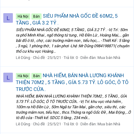
SIÊU PHẨM NHÀ GỐC ĐỀ 60M2, 5
Hà Nội
Bán
L
TẦNG , GIÁ 3.2 TỶ .
SIÊU PHẨM NHÀ GỐC ĐỀ 60M2, 5 TẦNG , GIÁ 3.2 TỶ . -Vị Trí : 50m
ra phố Minh Khai , ngõ thông tứ tung , Hồ Đền Lừ , Hoàng Mai,... gần
bãi đỗ ô tô , chợ , các trường mầm non , tiểu học,... -Thiết Kế : 5 tầng
, 3 ngủ, 1 phòng thờ , 1 sân phơi -Lhệ :Mr Dũng 0984198871( chuyên
thổ cư khu vực Hoàng...
Lê Dũng
Chủ đề
25/5/21
Trả lời: 0
Diễn đàn:
Mua bán Nhà
NHÀ HIẾM, BÁN NHÀ LƯƠNG KHÁNH
Hà Nội
Bán
L
THIỆN 70M2 , 5 TẦNG , GÍA 5.73 TỶ. LÔ GÓC, Ô TÔ
TRƯỚC CỬA..
NHÀ HIẾM, BÁN NHÀ LƯƠNG KHÁNH THIỆN 70M2 , 5 TẦNG , GÍA
5.73 TỶ. LÔ GÓC, Ô TÔ TRƯỚC CỬA.. -Vị Trí: khu vực nhà hiếm ,
100m ra Hồ Đền Lừ , 50m Ngã tư Tân Mai , gần chợ , siêu thị , các
trường mâm non, tiểu học , thcs.Thông ra ngõ Gốc Đề , Mai Động ,..Ô
tô đỗ cửa -Thiết kế: SDCC 5 tầng , 234 mỗi...
Lê Dũng
Chủ đề
25/5/21
Trả lời: 0
Diễn đàn:
Mua bán Nhà