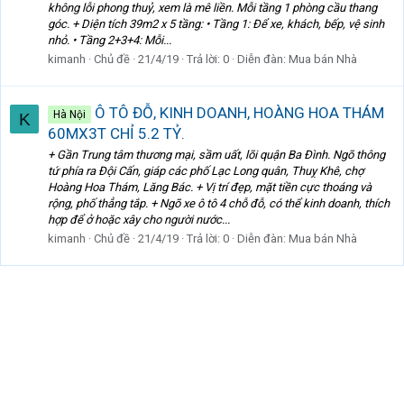
không lỗi phong thuỷ, xem là mê liền. Mỗi tầng 1 phòng cầu thang
góc. + Diện tích 39m2 x 5 tầng: • Tầng 1: Để xe, khách, bếp, vệ sinh
nhỏ. • Tầng 2+3+4: Mỗi...
kimanh
Chủ đề
21/4/19
Trả lời: 0
Diễn đàn:
Mua bán Nhà
Ô TÔ ĐỖ, KINH DOANH, HOÀNG HOA THÁM
Hà Nội
K
60MX3T CHỈ 5.2 TỶ.
+ Gần Trung tâm thương mại, sầm uất, lõi quận Ba Đình. Ngõ thông
tứ phía ra Đội Cấn, giáp các phố Lạc Long quân, Thuỵ Khê, chợ
Hoàng Hoa Thám, Lăng Bác. + Vị trí đẹp, mặt tiền cực thoáng và
rộng, phố thẳng tắp. + Ngõ xe ô tô 4 chỗ đỗ, có thể kinh doanh, thích
hợp để ở hoặc xây cho người nước...
kimanh
Chủ đề
21/4/19
Trả lời: 0
Diễn đàn:
Mua bán Nhà