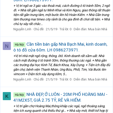
+ Vị trí ngõ xe 3 gác vào thoải mái, cách đường ô tô tránh 50m, 2 ngõ
đi. + Nhà rất gần ngã tư Minh Khai và Kim Ngưu, giao thông rất thuận
tiện rất gần trung tâm, một bước lên hồ Hoàn Kiếm. + Nhà Gần trung
tâm thương mai times city rảnh là cho gia đình đi chơi rất tiện. + Nhà
chủ tự xây rất chắc...
Nguyễn Linh
Chủ đề
21/5/19
Trả lời: 0
Diễn đàn:
Mua bán Nhà
Cần tiền bán gấp Nhà Bạch Mai, kinh doanh,
Hà Nội
N
ô tô đỗ cửa 60m. LH 0986273971.
+Vị trí nhà mặt ngõ rộng, thông, ôtô. Kinh doanh rất sầm uất. Nhà
cách mặt đường ô tô tránh 50m, thông thương các ngả. + Nhà gần
các trường đại học Kinh Tế, Bách Khoa, Xây Dựng. + Tiện ích đầy đủ
gần chợ, bệnh viện Thanh Nhàn, Ung Bứu, Phổi, Tim, Vài Bước lên
vimcom + Diện tích xây dựng 60m, 5...
Nguyễn Linh
Chủ đề
21/5/19
Trả lời: 0
Diễn đàn:
Mua bán Nhà
NHÀ ĐẸP, Ở LUÔN - 20M PHỐ HOÀNG MAI -
Hà Nội
K
41M2X5T, GIÁ 2.75 TỶ, RẺ VÀ HIẾM.
+ Vị trí gần chợ Hoàng Mai,thông khắp các ngả, ngõ thoáng sáng,
tiện ích xung quanh chả thiếu thứ gì... + Nhà xây mới, thiết kế hợp lý