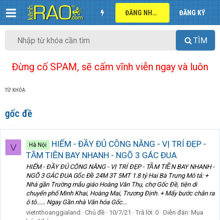
ĐĂNG NHẬP
ĐĂNG KÝ
TÌM
Đừng cố SPAM, sẽ cấm vĩnh viễn ngay và luôn
TỪ KHÓA
gốc đề
HIẾM - ĐẦY ĐỦ CÔNG NĂNG - VỊ TRÍ ĐẸP -
Hà Nội
V
TẦM TIỀN BAY NHANH - NGÕ 3 GÁC ĐUA
HIẾM - ĐẦY ĐỦ CÔNG NĂNG - VỊ TRÍ ĐẸP - TẦM TIỀN BAY NHANH -
NGÕ 3 GÁC ĐUA Gốc Đề 24M 3T 5MT 1.8 tỷ Hai Bà Trưng Mô tả: +
Nhà gần Trường mẫu giáo Hoàng Văn Thụ, chợ Gốc Đề, tiện di
chuyển phố Minh Khai, Hoàng Mai, Trương Định. + Mấy bước chân ra
ô tô...... Ngay Gần nhà Văn hóa Gốc...
vietnthoanggialand
Chủ đề
10/7/21
Trả lời: 0
Diễn đàn:
Mua