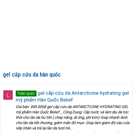
gel cấp cứu da hàn quốc
gel cấp cứu da Antarcticine hydrating gel
Toàn quốc
L
mỹ phẩm Hàn Quốc Belief
Giá bán: 445.000đ gel cấp cứu da ANTARCTICINE HYDRATING GEL
mỹ phẩm Hàn Quốc Belief _ Công Dụng: Cấp nước và làm dịu da tức
thời cho làn da hư tổn ( cháy nắng, dị ứng, phi kim) Giúp nhanh lành
cho làn da tổn thương, giảm mẩn đỏ mụn. Giúp làm giảm độ sâu của
nếp nhăn và trả lại làn da tươi trẻ...