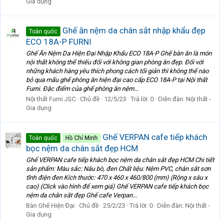
Gia dụng
Ghế ăn nệm da chân sắt nhập khẩu đẹp
Toàn quốc
ECO 18A-P FURNI
Ghế Ăn Nệm Da Hiện Đại Nhập Khẩu ECO 18A-P Ghế bàn ăn là món
nội thất không thể thiếu đối với không gian phòng ăn đẹp. Đối với
những khách hàng yêu thích phong cách tối giản thì không thể nào
bỏ qua mấu ghế phòng ăn hiện đại cao cấp ECO 18A-P tại Nội thất
Furni. Đặc điểm của ghế phòng ăn nệm...
Nội thất Furni JSC
Chủ đề
12/5/23
Trả lời: 0
Diễn đàn:
Nội thất -
Gia dụng
Ghế VERPAN cafe tiếp khách
Toàn quốc
Hồ Chí Minh
bọc nệm da chân sắt đẹp HCM
Ghế VERPAN cafe tiếp khách bọc nệm da chân sắt đẹp HCM Chi tiết
sản phẩm: Màu sắc: Nâu bò, đen Chất liệu: Nệm PVC, chân sắt sơn
tĩnh điện đen Kích thước: 470 x 460 x 460/800 (mm) (Rộng x sâu x
cao) (Click vào hình để xem giá) Ghế VERPAN cafe tiếp khách bọc
nệm da chân sắt đẹp Ghế cafe Verpan...
Bàn Ghế Hiện Đại
Chủ đề
25/2/23
Trả lời: 0
Diễn đàn:
Nội thất -
Gia dụng