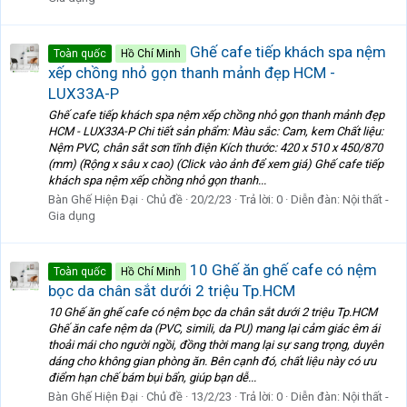
Ghế cafe tiếp khách spa nệm
Toàn quốc
Hồ Chí Minh
xếp chồng nhỏ gọn thanh mảnh đẹp HCM -
LUX33A-P
Ghế cafe tiếp khách spa nệm xếp chồng nhỏ gọn thanh mảnh đẹp
HCM - LUX33A-P Chi tiết sản phẩm: Màu sắc: Cam, kem Chất liệu:
Nệm PVC, chân sắt sơn tĩnh điện Kích thước: 420 x 510 x 450/870
(mm) (Rộng x sâu x cao) (Click vào ảnh để xem giá) Ghế cafe tiếp
khách spa nệm xếp chồng nhỏ gọn thanh...
Bàn Ghế Hiện Đại
Chủ đề
20/2/23
Trả lời: 0
Diễn đàn:
Nội thất -
Gia dụng
10 Ghế ăn ghế cafe có nệm
Toàn quốc
Hồ Chí Minh
bọc da chân sắt dưới 2 triệu Tp.HCM
10 Ghế ăn ghế cafe có nệm bọc da chân sắt dưới 2 triệu Tp.HCM
Ghế ăn cafe nệm da (PVC, simili, da PU) mang lại cảm giác êm ái
thoải mái cho người ngồi, đồng thời mang lại sự sang trọng, duyên
dáng cho không gian phòng ăn. Bên cạnh đó, chất liệu này có ưu
điểm hạn chế bám bụi bẩn, giúp bạn dễ...
Bàn Ghế Hiện Đại
Chủ đề
13/2/23
Trả lời: 0
Diễn đàn:
Nội thất -