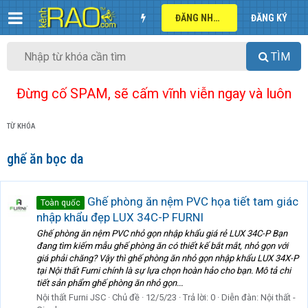
ĐĂNG NHẬP
ĐĂNG KÝ
TÌM
Đừng cố SPAM, sẽ cấm vĩnh viễn ngay và luôn
TỪ KHÓA
ghế ăn bọc da
Ghế phòng ăn nệm PVC họa tiết tam giác
Toàn quốc
nhập khẩu đẹp LUX 34C-P FURNI
Ghế phòng ăn nệm PVC nhỏ gọn nhập khẩu giá rẻ LUX 34C-P Bạn
đang tìm kiếm mẫu ghế phòng ăn có thiết kế bắt mắt, nhỏ gọn với
giá phải chăng? Vậy thì ghế phòng ăn nhỏ gọn nhập khẩu LUX 34X-P
tại Nội thất Furni chính là sự lựa chọn hoàn hảo cho bạn. Mô tả chi
tiết sản phẩm ghế phòng ăn nhỏ gọn...
Nội thất Furni JSC
Chủ đề
12/5/23
Trả lời: 0
Diễn đàn:
Nội thất -