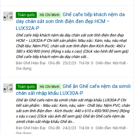
Ghế cafe tiếp khách nệm da
Toàn quốc
Hồ Chí Minh
dày chân sắt sơn tĩnh điện đen đẹp HCM –
LUX32A-P
Ghế cafe tiếp khách nệm da dày chân sắt sơn tĩnh điện đen đẹp
HCM – LUX32A-P Chi tiết sản phẩm: Màu sắc: Xám, nâu, nâu nhạt
Chất liệu: Nệm PVC, chân sắt sơn tĩnh điện đen Kích thước: 460 x
580 x 450/900 (mm) (Rộng x sâu x cao) (Click vào hình để xem giá)
Ghế cafe tiếp khách nệm da dày chân sắt...
Bàn Ghế Hiện Đại
Chủ đề
25/2/23
Trả lời: 0
Diễn đàn:
Nội thất -
Gia dụng
Ghế ăn Ghế cafe nệm da simili
Toàn quốc
Hồ Chí Minh
chân sắt nhập khẩu LUX30A-P
Ghế ăn Ghế cafe nệm da simili chân sắt nhập khẩu LUX30A-P Chi
tiết sản phẩm: - Màu sắc: Kem, nâu, xám - Chất liệu: Nệm PVC, chân
sắt sơn tĩnh điện đen - Kích thước: 440 x 610 x 450/900 (mm) (Rộng
x sâu x cao) (Click vào ảnh để xem giá) Ghế ăn Ghế cafe nệm da
simili chân sắt nhập khẩu Ghế ăn...
Bàn Ghế Hiện Đại
Chủ đề
24/2/23
Trả lời: 0
Diễn đàn:
Nội thất -
Gia dụng