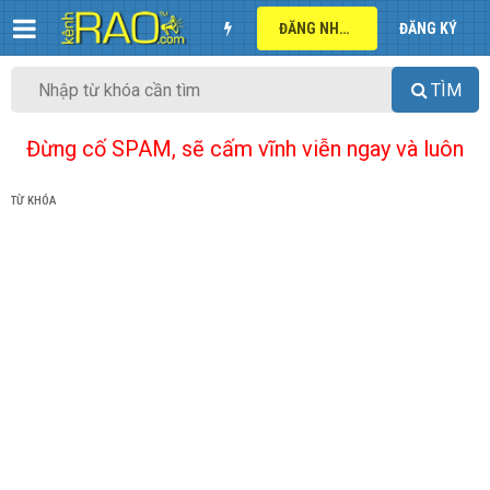
ĐĂNG NHẬP
ĐĂNG KÝ
TÌM
Đừng cố SPAM, sẽ cấm vĩnh viễn ngay và luôn
TỪ KHÓA