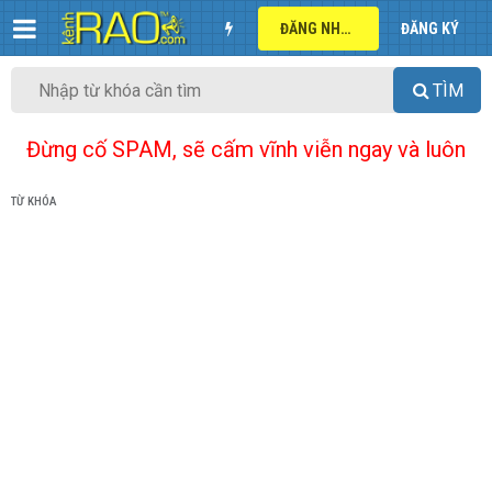
ĐĂNG NHẬP
ĐĂNG KÝ
TÌM
Đừng cố SPAM, sẽ cấm vĩnh viễn ngay và luôn
TỪ KHÓA