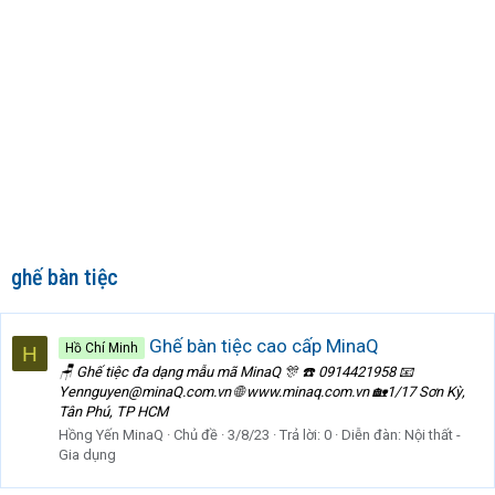
ghế bàn tiệc
Ghế bàn tiệc cao cấp MinaQ
Hồ Chí Minh
H
🪑 Ghế tiệc đa dạng mẫu mã MinaQ 🎊 ☎️ 0914421958 📧
Yennguyen@minaQ.com.vn 🌐 www.minaq.com.vn 🏡1/17 Sơn Kỳ,
Tân Phú, TP HCM
Hồng Yến MinaQ
Chủ đề
3/8/23
Trả lời: 0
Diễn đàn:
Nội thất -
Gia dụng