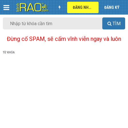
ĐĂNG NHẬP
ĐĂNG KÝ
TÌM
Đừng cố SPAM, sẽ cấm vĩnh viễn ngay và luôn
TỪ KHÓA