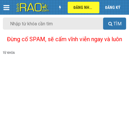
ĐĂNG NHẬP
ĐĂNG KÝ
TÌM
Đừng cố SPAM, sẽ cấm vĩnh viễn ngay và luôn
TỪ KHÓA