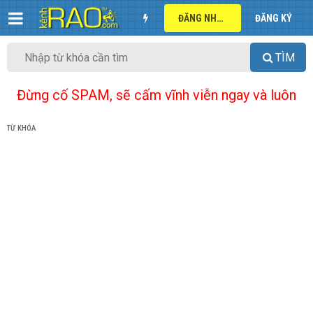
ĐĂNG NHẬP
ĐĂNG KÝ
TÌM
Đừng cố SPAM, sẽ cấm vĩnh viễn ngay và luôn
TỪ KHÓA