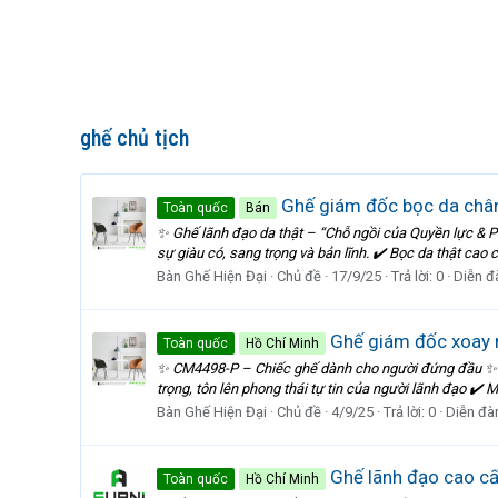
ghế chủ tịch
Ghế giám đốc bọc da châ
Toàn quốc
Bán
✨ Ghế lãnh đạo da thật – “Chỗ ngồi của Quyền lực & P
sự giàu có, sang trọng và bản lĩnh. ✔️ Bọc da thật cao
Bàn Ghế Hiện Đại
Chủ đề
17/9/25
Trả lời: 0
Diễn đ
Ghế giám đốc xoay 
Toàn quốc
Hồ Chí Minh
✨ CM4498-P – Chiếc ghế dành cho người đứng đầu ✨ Kh
trọng, tôn lên phong thái tự tin của người lãnh đạo ✔️ M
Bàn Ghế Hiện Đại
Chủ đề
4/9/25
Trả lời: 0
Diễn đà
Ghế lãnh đạo cao cấ
Toàn quốc
Hồ Chí Minh