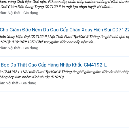
em vàng Chất liệu: Ghế nệm PU cao cấp, chân thép carbon chống rỉ Kích th
hế Giám Đốc Sang Trọng CD7120-P là một lựa chọn tuyệt vời dành...
 đàn:
Nội thất - Gia dụng
Cho Giám Đốc Nệm Da Cao Cấp Chân Xoay Hiện Đại CD712
Xoay Hiện Đại CD7122-P | Nội Thất Furni TpHCM # Thông tin ghế chủ tịch nệm
(D*R*C): 910*940*1250 Ghế xoaygiám đốc cao cấp nệm da...
 đàn:
Nội thất - Gia dụng
 Bọc Da Thật Cao Cấp Hàng Nhập Khẩu CM4192-L
 CM4192-L | Nội thất Furni TpHCM # Thông tin ghế giám giám đốc da thật nhập 
 bằng hợp kim nhôm Kích thước (D*R*C)...
đàn:
Nội thất - Gia dụng