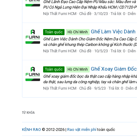
Ghế Lãnh Đạo Cao Cấp Nệm PU Màu sắc: Màu đen và k
PU Có Ngả Lưng Hiện Đại Nhập Khẩu HCM | CD7120-P G
Nội Thất Furni HCM
Chủ đề
3/10/23
Trả lời: 0
Diễn
Ghế Làm Việc Dành 
Toàn quốc
Hồ Chí Minh
Ghế Làm Việc Dành Cho Giám Đốc Nệm Da Cao Cấp Chân 
và chân ghế khung thép Carbon không gỉ Kích thước 
Nội Thất Furni HCM
Chủ đề
10/5/23
Trả lời: 0
Diễn
Ghế Xoay Giám Đốc
Toàn quốc
Hồ Chí Minh
Ghế xoay giám đốc bọc da thật cao cấp hàng nhập khẩu
da thật, sau lưng da công nghiệp, tay và chân ghế làm
Nội Thất Furni HCM
Chủ đề
9/5/23
Trả lời: 0
Diễn 
TỪ KHÓA
KÊNH RAO
© 2012-2026 |
Rao vặt miễn phí
toàn quốc