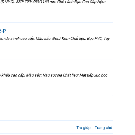
ước (D*R*C): 880*790*450/1160 mm Ghế Lãnh Đạo Cao Cấp Nệm
2-P
 da simili cao cấp: Màu sắc: Đen/ Kem Chất liệu: Bọc PVC, Tay
khẩu cao cấp: Màu sắc: Nâu socola Chất liệu: Mặt tiếp xúc bọc
Trợ giúp
Trang chủ