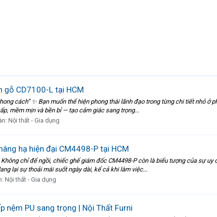
n gỗ CD7100-L tại HCM
hong cách” ✨ Bạn muốn thể hiện phong thái lãnh đạo trong từng chi tiết nhỏ ở p
 cấp, mềm mịn và bền bỉ — tạo cảm giác sang trọng...
àn:
Nội thất - Gia dụng
nâng hạ hiện đại CM4498-P tại HCM
ông chỉ để ngồi, chiếc ghế giám đốc CM4498-P còn là biểu tượng của sự uy qu
ang lại sự thoải mái suốt ngày dài, kể cả khi làm việc...
n:
Nội thất - Gia dụng
p nệm PU sang trọng | Nội Thất Furni