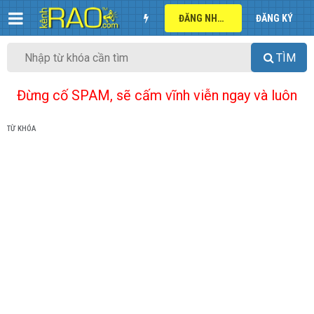
ĐĂNG NHẬP
ĐĂNG KÝ
TÌM
Đừng cố SPAM, sẽ cấm vĩnh viễn ngay và luôn
TỪ KHÓA