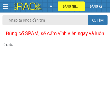
ĐĂNG NHẬP
ĐĂNG KÝ
TÌM
Đừng cố SPAM, sẽ cấm vĩnh viễn ngay và luôn
TỪ KHÓA