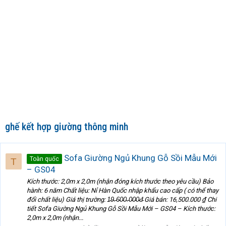
ghế kết hợp giường thông minh
Sofa Giường Ngủ Khung Gỗ Sồi Mẫu Mới
Toàn quốc
T
– GS04
Kích thước: 2,0m x 2,0m (nhận đóng kích thước theo yêu cầu) Bảo
hành: 6 năm Chất liệu: Nỉ Hàn Quốc nhập khẩu cao cấp ( có thể thay
đổi chất liệu) Giá thị trường: 1̵9̵.̵6̵0̵0̵.̵0̵0̵0̵đ̵ Giá bán: 16,500.000 ₫ Chi
tiết Sofa Giường Ngủ Khung Gỗ Sồi Mẫu Mới – GS04 – Kích thước:
2,0m x 2,0m (nhận...