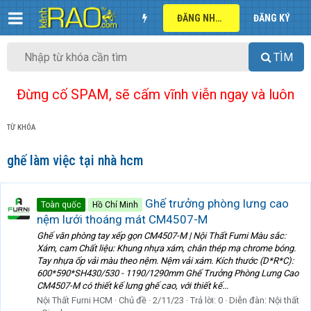
ĐĂNG NHẬP
ĐĂNG KÝ
TÌM
Đừng cố SPAM, sẽ cấm vĩnh viễn ngay và luôn
TỪ KHÓA
ghế làm việc tại nhà hcm
Ghế trưởng phòng lưng cao
Toàn quốc
Hồ Chí Minh
nệm lưới thoáng mát CM4507-M
Ghế văn phòng tay xếp gọn CM4507-M | Nội Thất Furni Màu sắc:
Xám, cam Chất liệu: Khung nhựa xám, chân thép mạ chrome bóng.
Tay nhựa ốp vải màu theo nệm. Nệm vải xám. Kích thước (D*R*C):
600*590*SH430/530 - 1190/1290mm Ghế Trưởng Phòng Lưng Cao
CM4507-M có thiết kế lưng ghế cao, với thiết kế...
Nội Thất Furni HCM
Chủ đề
2/11/23
Trả lời: 0
Diễn đàn:
Nội thất