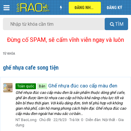
ĐĂNG NHẬP
ĐĂNG KÝ
TÌM
Đừng cố SPAM, sẽ cấm vĩnh viễn ngay và luôn
TỪ KHÓA
ghế nhựa cafe song tiện
Ghế nhựa đúc cao cấp màu đen
Toàn quốc
Bán
Ghế nhựa đúc cao cấp màu đen là sản phẩm thuộc dòng ghế cafe,
ghế ăn được làm từ nhựa cao cấp sở hữu khả năng chịu lực tốt và
bền bỉ theo thời gian. Với kiếu dáng đơn, tinh tế phù hợp với không
gian nhà phố, căn hộ mang phong cách hiện đại. Ghế nhựa đúc cao
cấp màu đen ngoài hai màu sắc cơ bản...
NT BaoLong
Chủ đề
22/9/23
Trả lời: 0
Diễn đàn:
Nội thất - Gia
dụng